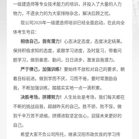
一级建造师等专业技术能力的培训，并投入了大量的人力
物力，不遗余力的为大家排除杂念，解决后顾之忧。
现公司2020年一级建造师培训已经全面启动，在此向全
体考生号召：
相信自己，我有潜力！
心态决定态度，态度决定结果。
保持积极求知的态度，紧跟学习进度，及时复习，带着问
题学习，做到善思、勤问，日日进步，激发自我潜力。
严于律己，加强训练！
要始终不放松对自己的要求，朝
着目标前进。做到学而不厌，习而不倦，要时常激励自
我，不断加强训练，踏踏实实地一点一滴积累。
决胜考场，拼搏努力！
人生处处是考场，我们每天都在
不断的挑战自我，超越昨天的自己。胜不骄、败不馁，做
到千辛万苦不退缩，拼搏进取坚定信心，迎接未来更好的
自己。
希望大家不负公司所托，继承汉阳市政优良的学习传