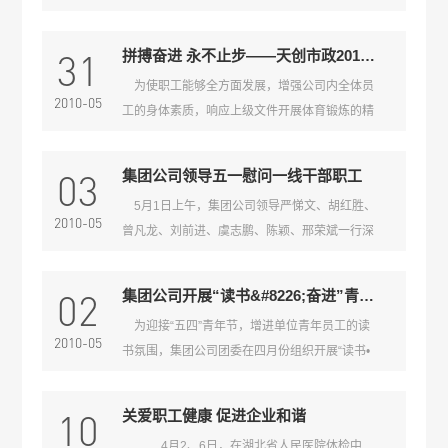
习的能力和欲望也非常强烈。而与之相反的是实
的力量！ 他们就是汉阳市政的资料员。 殷勤实
际工作经验和社会交际能力的缺乏。在工作中，
验千秋事 不论是刚参加工作的新人还是经验丰富
31
拼搏奋进 永不止步——天创市政2010年长跑活动
我们需要一切从零开始，从头学起，放下作为一
的老手，一本蓝色的工作手册从不离手，见证取
为使职工能够全方面发展，增强公司内全体员
个大学生、研究生的面子，放下学生的娇气和傲
样程序，送检的原材料、半成品、成品、重要工
2010-05
工的身体素质，响应上级文件开展体育锻炼的精
气。在你刚刚走上工作岗位时，就应该把自己当
序中的检测项目的批量，强条中对闭水、满水试
神，在全公司内中形成热爱体育、崇尚运动的良
“小学生”一样看待，从最基础的工作做起。在工
验的要求和竣工资料中的各项检测数据的统计评
好风气。“天创市政第一届长跑活动”于2010年5
作中虚心向有经验的老员工、老师傅请教。甚至
定和
03
集团公司领导五一慰问一线干部职工
月28日下午在汉阳区体育中心胜利举行。集团公
要向民工学习，有些民工的文化素质虽然很低，
5月1日上午，集团公司领导严悌文、胡红胜、
司陈颖书记、虞志鹏总工、邢荣斌主任，我公司
但是他们有着长时间从事现场施工工作的经验，
2010-05
曾凡龙、刘前进、虞志鹏、陈颖、邢荣斌一行深
王晟书记等主要领导，出席并参加了这次长跑活
虚心向他们讨教我们定能受益匪浅。
入各项目工地，对在节日期间坚持奋战在一线的
动。 第一届长跑活动共有75人报名参赛，最终
工作人员进行节日慰问，给他们送去组织的关怀
李欣、罗琦、张西林分别获得男子组第一、二、
02
集团公司开展“读书&#8226;奋进”青年理论读书活动
和问候，感谢他们为汉阳市政建设做出的贡献。
三名；刘庆获得女子组的冠军，杜锐、秦勤分别
为迎接“五四”青年节，增进单位青年员工的读
集团公司领导依次到二环线（八一路——洪山
获得亚军和季军。（天创公司 李伟琪）
2010-05
书氛围，集团公司团委在四月份组织开展“读书•
侧路）高架桥工程项目部、洪山广场地铁项目
奋进”青年理论读书活动。 本次活动公司团委推
部、芳草路墨水湖桥项目部、龙阳湖北路项目部
荐了《做最好的中层》、《责任胜于能力》、
等处，慰问生产一线的干部职工。每到一处，领
10
关爱职工健康 促进企业和谐
《一生必读的50首诗歌》等几本好书。公司35岁
导们都认真察看施工现场，亲切地向一线职工了
4月2、6日，在湖北省人民医院体检中