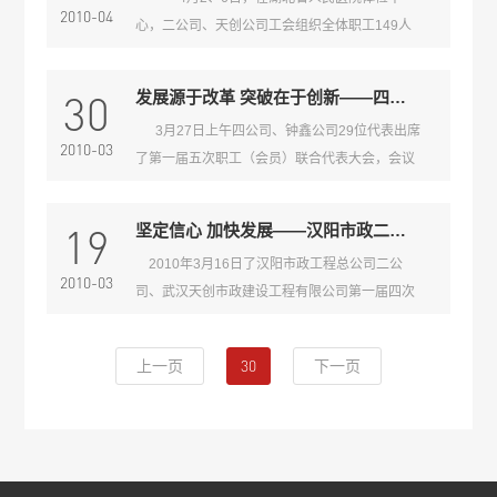
以下的青年员工都参加了本次读书活动，并向团
解生活工作状况，询问工程进展情况，对大家拼
2010-04
心，二公司、天创公司工会组织全体职工149人
委上交了读书心得。通过本次读书活动，让大家
搏进取的精神面貌给予肯定，对大家为企业发展
分两批进行体检。 本着“以人为本，健康第一”
在繁忙的工作之余有机会再次体验“一杯香茗、偷
所做出的努力表示感谢。
的宗旨，在天创公司党政领导的大力支持下，工
得半日闲散”，让“浮躁的心沉静下来，将一些道
30
发展源于改革 突破在于创新——四公司、钟鑫公司第一届五次职工（会员）联合代表大会侧记
会组织开展了以“关爱职工健康、促进企业和谐”
理看个透彻”。 据了解，公司团委将收集所有
3月27日上午四公司、钟鑫公司29位代表出席
为主题的全体职工体检活动。体检内容包括内、
读书心得交由读书活动评审组，将会组织优秀读
2010-03
了第一届五次职工（会员）联合代表大会，会议
外科、五官科、心电图、胸透、乳透、彩超、肝
书心得的读者进行读书心得交流会
听取了总经理王智高作的党建行政工作报告，财
功能、妇检等项目。 对于个人，体检让职工们
务主管朱娅琴作的财务工作报告，工会主席魏利
能够了解自己的健康状况，做到有病早防治，无
19
坚定信心 加快发展——汉阳市政二公司、天创公司第一届第四次联代会顺利召开
平作的工会工作报告以及副经理余剑对于《公司
病早预防
2010年3月16日了汉阳市政工程总公司二公
管理制度》新修改的宣讲。 发展是企业的第一
2010-03
司、武汉天创市政建设工程有限公司第一届四次
要务。在2009年里，四公司、钟鑫公司累计完成
联合职工代表大会在公司大会议室召开。 党支部
施工产值1.2亿元，中标产值2.64亿元。发展的源
书记王晟同志主持会议，集团公司总经理胡红
泉来自于改革，突破的动力来自于创新。四公
30
上一页
下一页
胜、副总经理刘前进、曾凡龙、总工虞志鹏等领
司、钟鑫公司不同于集团其他分公司，它承接传
导出席。 会上，天创公司总经理李琦同志作了
统市政工程的同时，更积极拓展新兴的地铁工
《2009年行政工作报告》和《2010年工作思路
程。面对机遇和挑战，改革和创新
与计划报告》。报告中，李总全面总结了09年我
公司的行政、生产、经营等方面工作，同时明确