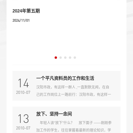
2024年第五期
杨
2024/11/01
202
力
杨
族
市
力量
能
莫大
区
理
营
学习
项
有力
实
14
一个平凡资料员的工作和生活
2
汉阳市政，有这样一群人 ,一直默默无闻，在自
评
2010-07
己的工作岗位上一路前行：汉阳市政，有这样一
工”
群人，豪迈、坚强、自信，在一个不可知的高度
上尽职尽责：汉阳市政，有这样一群人，年少的
13
放下、坚持一念间
时候充满热情，无畏也便无惧：汉阳市政，有这
年轻人该“放下”什么？ 放下面子 ——刚刚参
样一群人，不期待别人能够给他们什么，只是希
2010-07
加工作的学生，往往掌握着最新的理论知识，学
望能够真正的为着自己所在的工程贡献自己微薄